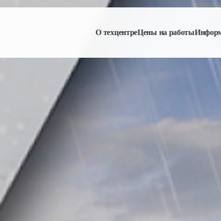
О техцентре
Цены на работы
Инфор