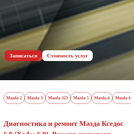
Записаться
Cтоимость услуг
Mazda 2
Mazda 3
Mazda 323
Mazda 5
Mazda 6
Mazda 62
Диагностика и ремонт Мазда Кседос