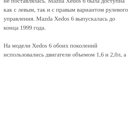
не поставлялась. Mazda Xedos 6 была доступна
как с левым, так и с правым вариантом рулевого
управления. Mazda Xedos 6 выпускалась до
конца 1999 года.
На модели Xedos 6 обоих поколений
использовались двигатели объемом 1,6 и 2,0л, а
модель Eunos 500 также оснащалась и
двигателями объемом 1,8 и 2,0л.
Mazda Xedos 9 (Eunos 800) явилась миру в 1993
году на автосалоне в Токио. Она известна для
североамериканского рынка, на котором
появилась в 1994 году, под наименованием
Mazda Millenia. За короткий период в 7 лет
Xedos 9 трижды подвергалась рестайлингу. На